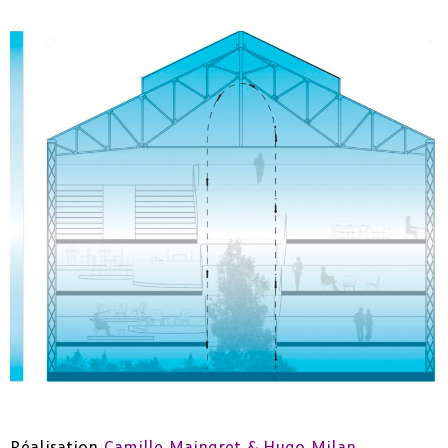
Réalisation
Camille Maingret
&
Hugo Milan